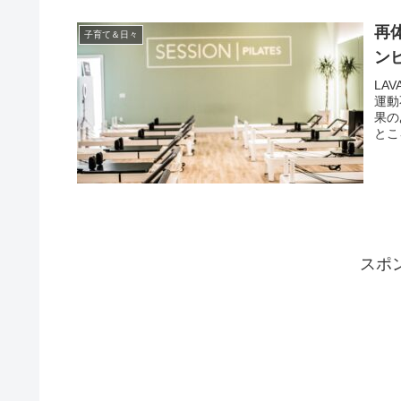
再
子育て＆日々
ン
LA
運動
果の
とこ
スポ