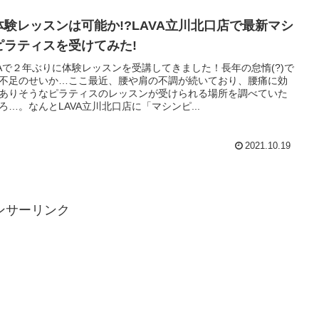
体験レッスンは可能か!?LAVA立川北口店で最新マシ
ピラティスを受けてみた!
VAで２年ぶりに体験レッスンを受講してきました！長年の怠惰(?)で
不足のせいか…ここ最近、腰や肩の不調が続いており、腰痛に効
ありそうなピラティスのレッスンが受けられる場所を調べていた
ろ…。なんとLAVA立川北口店に「マシンピ...
2021.10.19
ンサーリンク