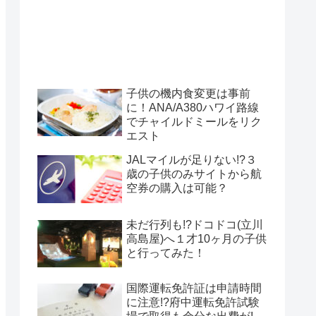
子供の機内食変更は事前
に！ANA/A380ハワイ路線
でチャイルドミールをリク
エスト
JALマイルが足りない!?３
歳の子供のみサイトから航
空券の購入は可能？
未だ行列も!?ドコドコ(立川
高島屋)へ１才10ヶ月の子供
と行ってみた！
国際運転免許証は申請時間
に注意!?府中運転免許試験