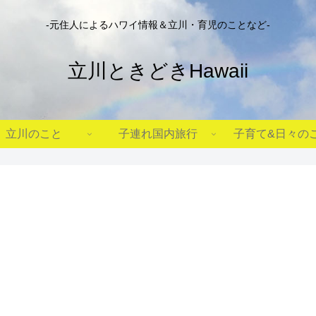
-元住人によるハワイ情報＆立川・育児のことなど-
立川ときどきHawaii
立川のこと
子連れ国内旅行
子育て&日々の