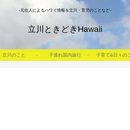
-元住人によるハワイ情報＆立川・育児のことなど-
立川ときどきHawaii
立川のこと
子連れ国内旅行
子育て&日々の