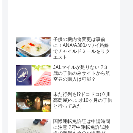
子供の機内食変更は事前
に！ANA/A380ハワイ路線
でチャイルドミールをリク
エスト
JALマイルが足りない!?３
歳の子供のみサイトから航
空券の購入は可能？
未だ行列も!?ドコドコ(立川
高島屋)へ１才10ヶ月の子供
と行ってみた！
国際運転免許証は申請時間
に注意!?府中運転免許試験