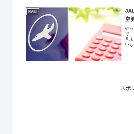
J
国内線
空
やっ
で、
月末
いも
スポ