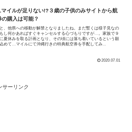
ALマイルが足りない!?３歳の子供のみサイトから航
券の購入は可能？
と、他県への移動が解禁となりましたね。まだ暫くは様子見なの
もし何かあればすぐキャンセルする心づもりですが…。家族で９
に夏休みを取る計画となり、その頃には落ち着いているという願
込めて…マイルにて沖縄行きの特典航空券を手配してみ...
2020.07.01
ンサーリンク