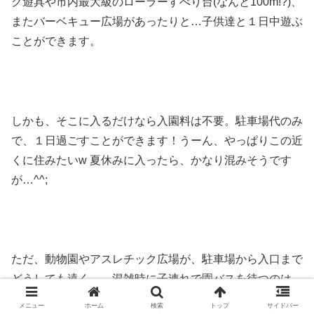
ク遊具や市内最大級のローラーすべり台(なんと100m!?)、
またバーベキュー広場があったりと…子供達と１日中遊ぶ
ことができます。
しかも、そこに入るだけなら入園料は不要。駐車場代のみ
で、１日過ごすことができます！うーん、やっぱりこの近
くに住みたいw 夏休みに入ったら、かなり混みそうです
が…^^;
ただ、動物園やアスレチック広場が、駐車場から入口まで
どうしても遠く…。混雑時に子連れで園バスを待つのは、
炎天下の時期はとても大変だと思うので、そこだけは気を
メニュー
ホーム
検索
トップ
サイドバー