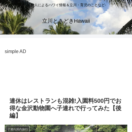
-元住人によるハワイ情報＆立川・育児のことなど-
立川ときどきHawaii
simple AD
連休はレストランも混雑!入園料500円でお
得な金沢動物園へ子連れで行ってみた【後
編】
子連れ国内旅行