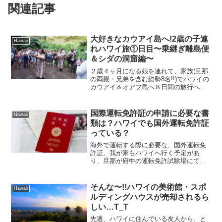
関連記事
大好きなカウアイ島へ!2歳の子連
Hawaii
れハワイ旅①日目〜乗継ぎ離島便
＆シダの洞窟編〜
２歳４ヶ月になる娘を連れて、家族(旦那
の両親・兄弟を含む総勢8名!!)でハワイの
カウアイ＆オアフ島へ８日間の旅行へ行
って来ました！私はカウアイ島が大好き
で…今回で４回目の訪問となります。こ
の島の特徴は、①緑がとても多い ②ビー
国際運転免許証の申請に必要な書
Hawaii
チがキレイ ③...
類は？ハワイでも国外運転免許証
っている？
海外で運転する際に必要な、国外運転免
許証。我が家もハワイへ行く予定があ
り、旦那が府中の運転免許試験場にて取
得しました。申請に必要な書類やハワイ
でも国際免許証は必要なの？など…今
後、取得される方の参考になれば幸いで
そんな〜!!ハワイの美術館・スポ
Hawaii
す。国外運転免許証(国際運転...
ルディングハウスが売却されるら
しい…T_T
先週、ハワイに住んでいる友人から、と