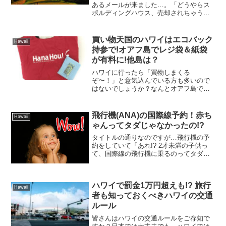
あるメールが来ました…。「どうやらス
ポルディングハウス、売却されちゃうら
しいよ…」とのこと。。なんてこった
い！あんな素敵な美術館なのに!! T_T 一
緒に働いたことのあるスタッフもそちら
買い物天国のハワイはエコバック
Hawaii
の美術館にいるため...
持参で!オアフ島でレジ袋＆紙袋
が有料に!他島は？
ハワイに行ったら「買物しまくる
ぞ〜！」と意気込んでいる方も多いので
はないでしょうか？なんとオアフ島で
は、2018年7月1日からレジ袋や買い物
(紙)袋が全て有料となりました！他の島も
含めて、ハワイの買い物袋事情はどうな
飛行機(ANA)の国際線予約！赤ち
Hawaii
のでしょうか!?そんな旅行の際に重要
ゃんってタダじゃなかったの!?
な、ハワイのビニール袋のお話です。
タイトルの通りなのですが…飛行機の予
約をしていて「あれ!? 2才未満の子供っ
て、国際線の飛行機に乗るのってタダじ
ゃなかったっけ!?」と個人的に衝撃を受
けました。都市伝説のように…2歳未満の
国際線利用って、無料って聞きますよ
ハワイで罰金1万円超えも!? 旅行
ね。でも、予約して...
Hawaii
者も知っておくべきハワイの交通
ルール
皆さんはハワイの交通ルールをご存知で