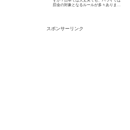
すか？日本では大丈夫でも、ハワイでは
罰金の対象となるルールが多々ありま
す。私も住んでいた際に支払った経験
が…w でもせっかくの楽しい旅行で、罰
金を支払ったりするなんて絶対イヤです
よね！そんな今回は知っておいて損の無
い交通ルールについてです。
スポンサーリンク