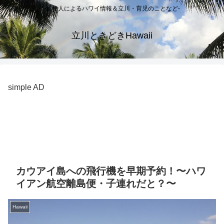
-元住人によるハワイ情報＆立川・育児のことなど-
立川ときどきHawaii
simple AD
カウアイ島への飛行機を早期予約！〜ハワ
イアン航空離島便・子連れだと？〜
Hawaii