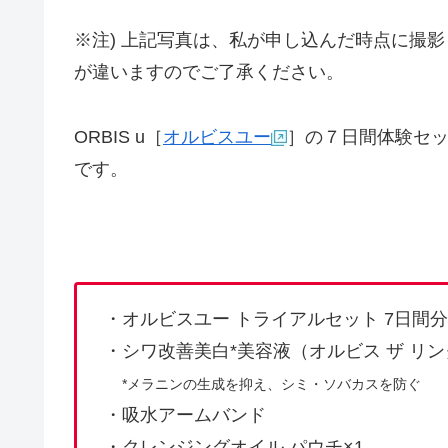
※注) 上記写真は、私が申し込んだ時点に撮
が違いますのでご了承ください。
ORBIS u［
オルビスユー
］の７日間体験セ
です。
・オルビスユー トライアルセット 7日間分
・シワ改善美白*美容液（オルビス ザ リン
*メラニンの生成を抑え、シミ・ソバカスを防ぐ
・吸水アームバンド
・クレンジングオイル パウチ×1