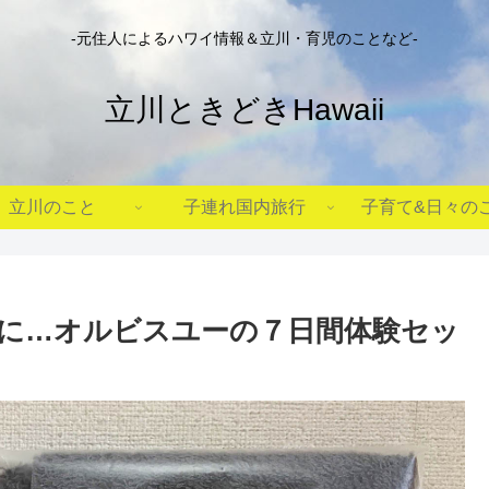
-元住人によるハワイ情報＆立川・育児のことなど-
立川ときどきHawaii
立川のこと
子連れ国内旅行
子育て&日々の
に…オルビスユーの７日間体験セッ