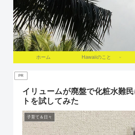
ホーム
Hawaiiのこと
PR
イリュームが廃盤で化粧水難民
トを試してみた
子育て＆日々