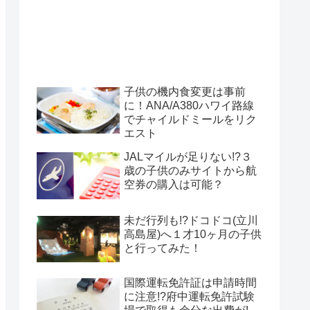
子供の機内食変更は事前
に！ANA/A380ハワイ路線
でチャイルドミールをリク
エスト
JALマイルが足りない!?３
歳の子供のみサイトから航
空券の購入は可能？
未だ行列も!?ドコドコ(立川
高島屋)へ１才10ヶ月の子供
と行ってみた！
国際運転免許証は申請時間
に注意!?府中運転免許試験