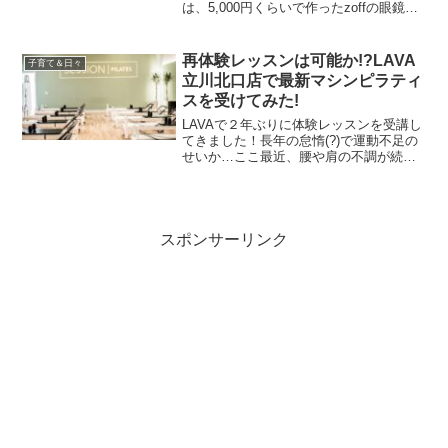
は、5,000円くらいで作ったzoffの眼鏡を
7,8年くらい使用したり、独身の時は眼鏡
が壊れるなんてことは滅多になかったの
ですが…。やはり、子供がいると全然状
再体験レッスンは可能か!?LAVA
子育て＆日々
況は変わりま...
立川北口店で最新マシンピラティ
スを受けてみた!
LAVAで２年ぶりに体験レッスンを受講し
てきました！長年の怠惰(?)で運動不足の
せいか…ここ最近、腰や肩の不調が続い
ており、腰痛に効果のありそうなピラテ
ィスのレッスンが受けられる場所を調べ
ていたところ…。なんとLAVA立川北口店
に「マシンピ...
スポンサーリンク