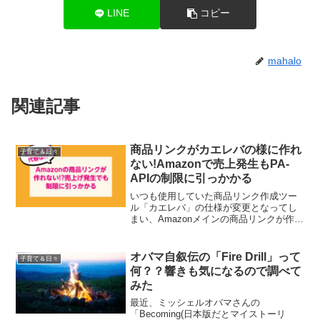
LINE
コピー
mahalo
関連記事
商品リンクがカエレバの様に作れ
子育て＆日々
ない!Amazonで売上発生もPA-
APIの制限に引っかかる
いつも使用していた商品リンク作成ツー
ル「カエレバ」の仕様が変更となってし
まい、Amazonメインの商品リンクが作れ
なくなり、困ったことになりました。そ
れもこれも、1月23日よりAmazon
の"Product Advertising API"...
オバマ自叙伝の「Fire Drill」って
子育て＆日々
何？？響きも気になるので調べて
みた
最近、ミッシェルオバマさんの
「Becoming(日本版だとマイストーリ