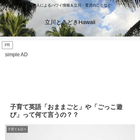
-元住人によるハワイ情報＆立川・育児のことなど-
立川ときどきHawaii
PR
simple AD
子育て英語「おままごと」や「ごっこ遊
び」って何て言うの？？
子育て＆日々