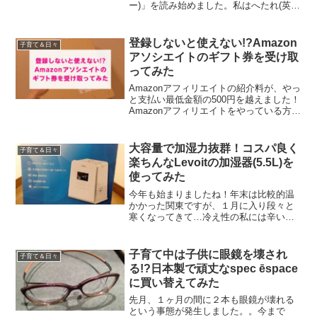
ー)」を読み始めました。私はへたれ(英語
でこんな厚い本を読む勇気が出なかった
w)なので、英語版ではなく日本語版で読
んでいますが、世界で1,000万部以上(!?)
登録しないと使えない!?Amazon
子育て＆日々
とバカ売れ...
アソシエイトのギフト券を受け取
ってみた
Amazonアフィリエイトの紹介料が、やっ
と支払い最低金額の500円を越えました！
Amazonアフィリエイトをやっている方は
ご存知かとは思いますが、500円を越える
とAmazonのギフト券として受け取ること
ができます。ずいぶんかかりましたが...
大容量で加湿力抜群！コスパ良く
子育て＆日々
楽ちんなLevoitの加湿器(5.5L)を
使ってみた
今年も始まりましたね！年末は比較的温
かかった関東ですが、１月に入り段々と
寒くなってきて…冷え性の私には辛い季
節となってきました。早く春がこないか
な…。また、寒さに加えこのところ乾燥
も一段と激しくなってきたような気もし
子育て中は子供に眼鏡を壊され
子育て＆日々
ます…。。年末から子供の...
る!?日本製で頑丈なspec ēspace
に買い替えてみた
先月、１ヶ月の間に２本も眼鏡が壊れる
という事態が発生しました。。今まで