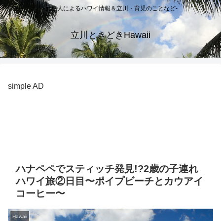
-元住人によるハワイ情報＆立川・育児のことなど-
立川ときどきHawaii
simple AD
ハナペペでスティッチ発見!?2歳の子連れ
ハワイ旅②日目〜ポイプビーチとカウアイ
コーヒー〜
Hawaii