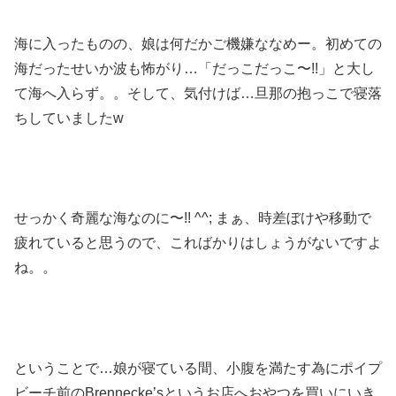
海に入ったものの、娘は何だかご機嫌ななめー。初めての
海だったせいか波も怖がり…「だっこだっこ〜!!」と大し
て海へ入らず。。そして、気付けば…旦那の抱っこで寝落
ちしていましたw
せっかく奇麗な海なのに〜!! ^^; まぁ、時差ぼけや移動で
疲れていると思うので、こればかりはしょうがないですよ
ね。。
ということで…娘が寝ている間、小腹を満たす為にポイプ
ビーチ前のBrennecke’sというお店へおやつを買いにいき