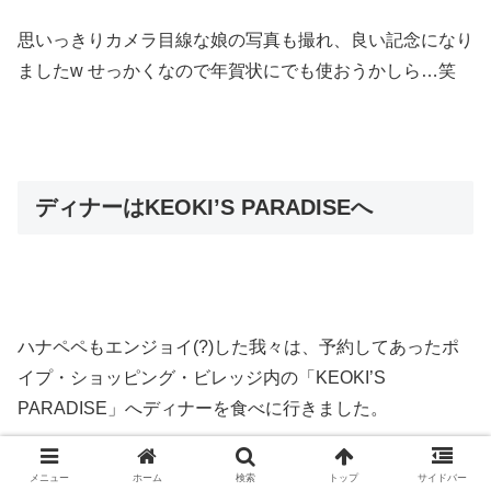
思いっきりカメラ目線な娘の写真も撮れ、良い記念になり
ましたw せっかくなので年賀状にでも使おうかしら…笑
ディナーはKEOKI’S PARADISEへ
ハナペペもエンジョイ(?)した我々は、予約してあったポ
イプ・ショッピング・ビレッジ内の「KEOKI’S
PARADISE」へディナーを食べに行きました。
メニュー
ホーム
検索
トップ
サイドバー